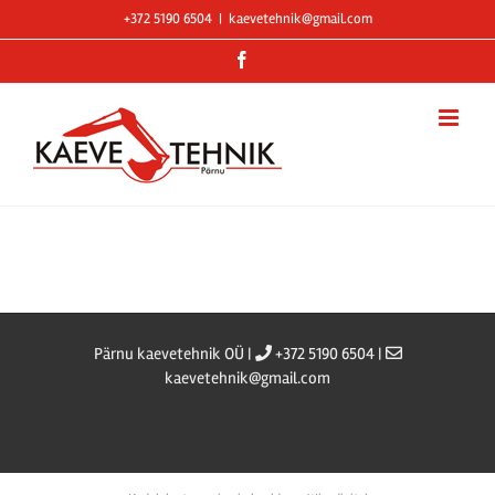
Skip
+372 5190 6504
|
kaevetehnik@gmail.com
to
Facebook
content
Pärnu kaevetehnik OÜ |
+372 5190 6504 |
kaevetehnik@gmail.com