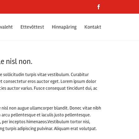
Facebook
valeht
Ettevõttest
Hinnapäring
Kontakt
e nisl non.
 sollicitudin turpis vitae vestibulum. Curabitur
et consectetur eros auctor eget. Lorem ipsum dolor
cies auctor varius. Fusce consequat tincidunt dui, ac
 nisl non augue ullamcorper blandit. Donec vitae nibh
n arcu pellentesque et iaculis justo pellentesque.
, per inceptos himenaeos.Vestibulum tortor nisi,
ng turpis adipiscing pulvinar. Aliquam erat volutpat.