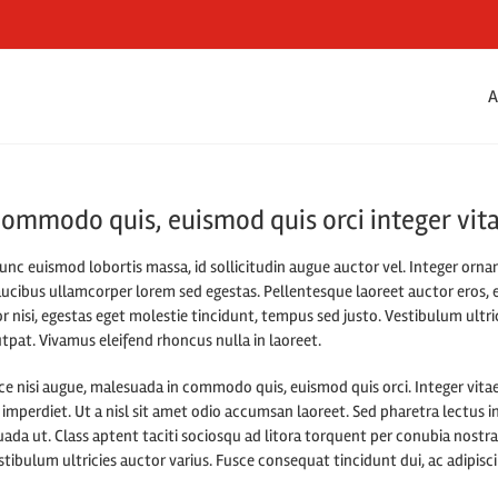
A
commodo quis, euismod quis orci integer vita
unc euismod lobortis massa, id sollicitudin augue auctor vel. Integer ornare
aucibus ullamcorper lorem sed egestas. Pellentesque laoreet auctor eros, 
or nisi, egestas eget molestie tincidunt, tempus sed justo. Vestibulum ultri
utpat. Vivamus eleifend rhoncus nulla in laoreet.
nisi augue, malesuada in commodo quis, euismod quis orci. Integer vitae
 imperdiet. Ut a nisl sit amet odio accumsan laoreet. Sed pharetra lectus i
da ut. Class aptent taciti sociosqu ad litora torquent per conubia nostra
tibulum ultricies auctor varius. Fusce consequat tincidunt dui, ac adipisci